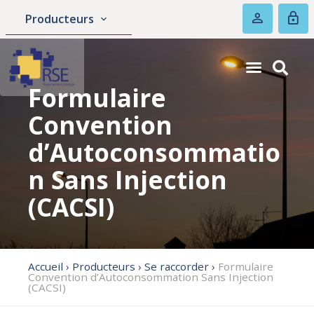
Producteurs
Formulaire
Convention
d’Autoconsommatio
n Sans Injection
(CACSI)
Accueil
›
Producteurs
›
Se raccorder
›
Formulaire
Convention d’Autoconsommation Sans Injection
(CACSI)