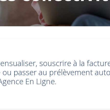
nsualiser, souscrire à la factur
e ou passer au prélèvement aut
'Agence En Ligne.