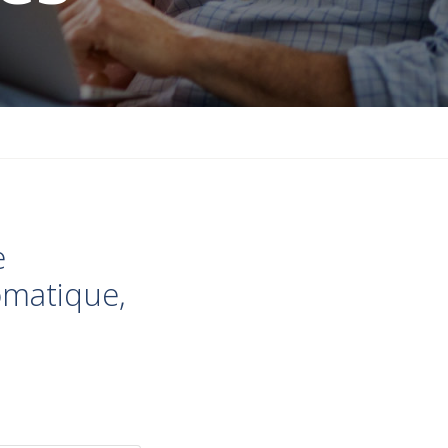
e
omatique,