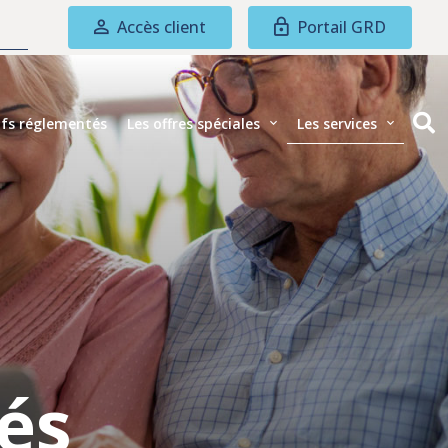
Accès client
Portail GRD
rifs réglementés
Les offres spéciales
Les services
tés